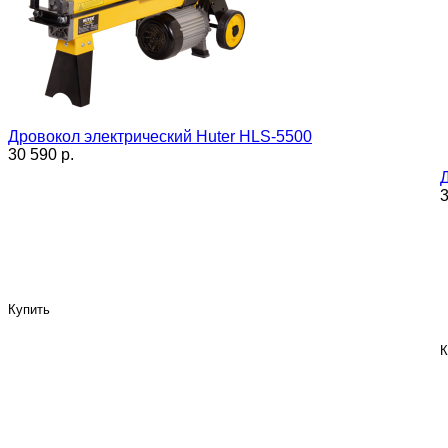
Дровокол электрический Huter HLS-5500
30 590 p.
3
Купить
К