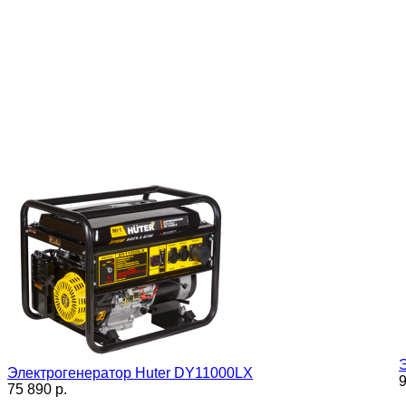
Электрогенератор Huter DY11000LX
9
75 890 p.