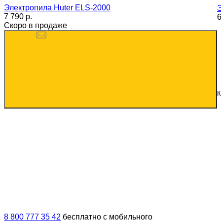
Электропила Huter ELS-2000
7 790 p.
6
Скоро в продаже
К
8 800 777 35 42
бесплатно с мобильного