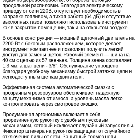
продольной распиловки. Благодаря электрическому
приводу от сети 220В, отсутствует необходимость в
заправке топливом, а тихая работа (64 дБ) и отсутствие
выхлопных газов позволяют использовать инструмент
как в закрытом помещении, так и на открытом воздухе.
В основе конструкции — мощный щеточный двигатель на
2200 Вт с боковым расположением, которое делает
инструмент компактнее и позволяет получить легкий
доступ для замены щеток. Рабочий элемент — шина на
40 см с цепью из 57 звеньев. Толщина звена составляет
1,3 мм, а шаг цепи - 3/8". Обслуживание упрощено
благодаря удобному механизму быстрой затяжки цепи и
легкодоступным щеткам двигателя.
Эффективная система автоматической смазки с
прозрачным резервуаром обеспечивает надежную
защиту механизма от износа, а уровень масла легко
контролировать через смотровое окошко.
Продуманная эргономика включает в себя
прорезиненную рукоятку с удобным пусковым
механизмом, который исключает случайный запуск пилы.
Фиксатор штекера на рукоятке защищает от случайного
отключения пилы от сети. Защитный тормоз цепи