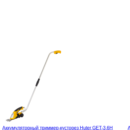
Аккумуляторный триммер-кусторез Huter GET-3,6H