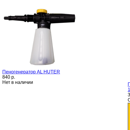
Пеногенератор AL HUTER
840 p.
Нет в наличии
1
3