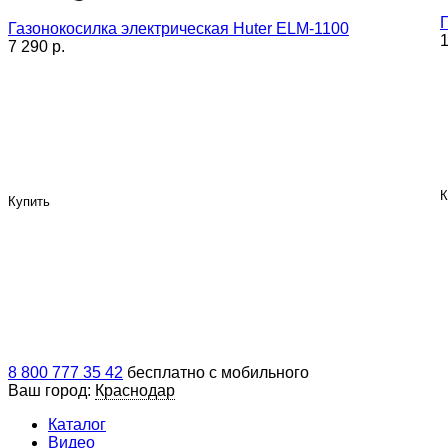
Газонокосилка электрическая Huter ELM-1100
1
7 290 p.
К
Купить
8 800 777 35 42
бесплатно с мобильного
Ваш город:
Краснодар
Каталог
Видео