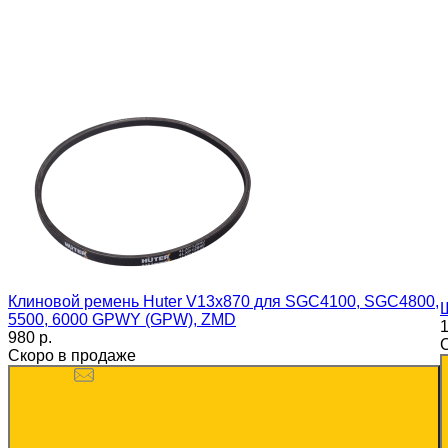
Клиновой ремень Huter V13x870 для SGC4100, SGC4800,
5500, 6000 GPWY (GPW), ZMD
1
980 p.
Скоро в продаже