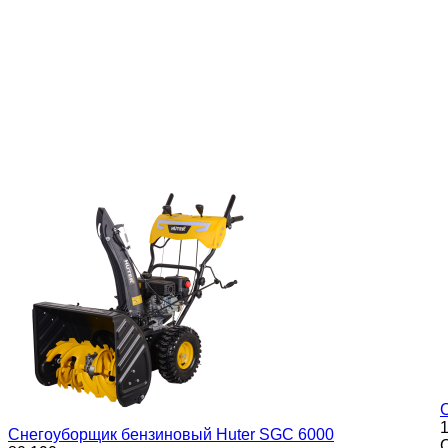
1
Снегоуборщик бензиновый Huter SGC 6000