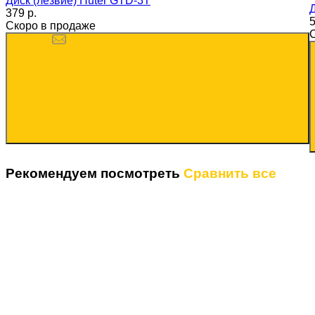
Диск (лезвие) Huter GTD-3T
379 p.
5
Скоро в продаже
Рекомендуем посмотреть
Сравнить все