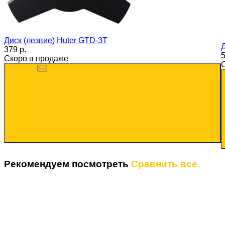
Диск (лезвие) Huter GTD-3T
379 p.
5
Скоро в продаже
Рекомендуем посмотреть
Сравнить все