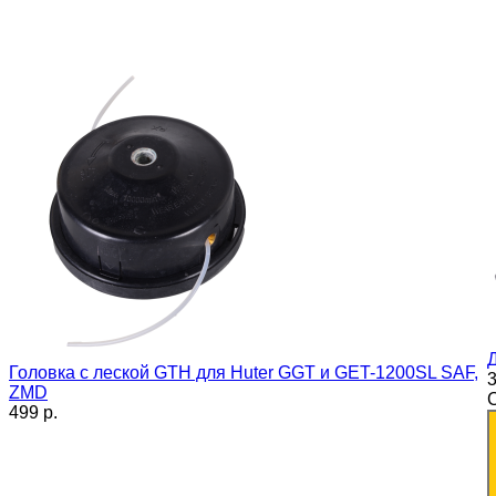
Д
Головка с леской GTH для Huter GGT и GET-1200SL SAF,
3
ZMD
499 p.